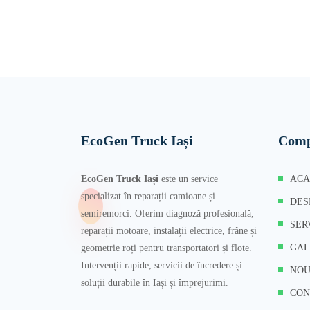
EcoGen Truck Iași
Comp
EcoGen Truck Iași
este un service
ACA
specializat în reparații camioane și
DES
semiremorci. Oferim diagnoză profesională,
SER
reparații motoare, instalații electrice, frâne și
GAL
geometrie roți pentru transportatori și flote.
Intervenții rapide, servicii de încredere și
NOU
soluții durabile în Iași și împrejurimi.
CON