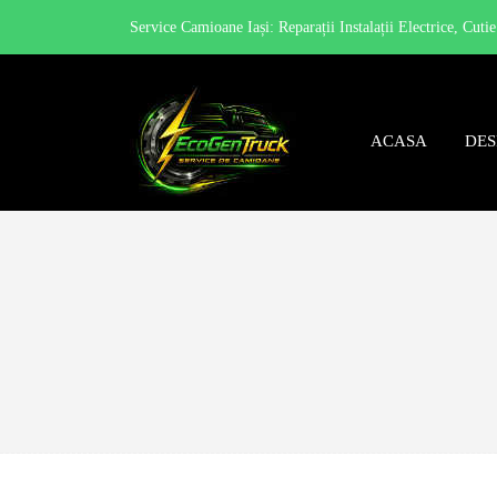
Service Camioane Iași: Reparații Instalații Electrice, Cuti
ACASA
DES