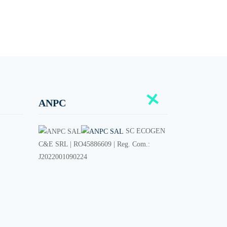
ANPC
SC ECOGEN
C&E SRL | RO45886609 | Reg. Com.:
J2022001090224