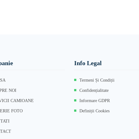
anie
Info Legal
SA
Termeni Și Condiții
PRE NOI
Confidențialitate
VICII CAMIOANE
Informare GDPR
ERIE FOTO
Definiții Cookies
TATI
TACT