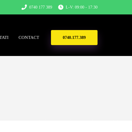
0740 177 389
L-V: 09:00 - 17:30
TATI
CONTACT
0740.177.389