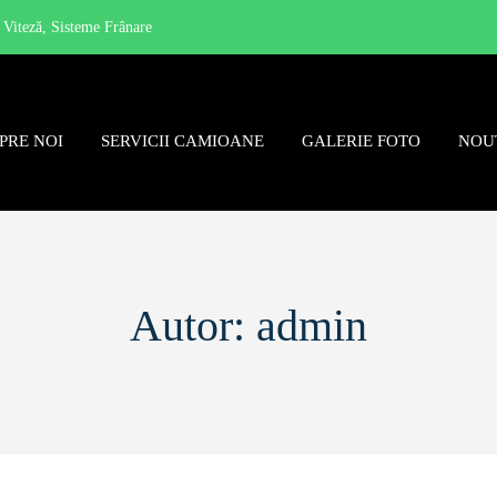
e Viteză, Sisteme Frânare
PRE NOI
SERVICII CAMIOANE
GALERIE FOTO
NOU
Autor:
admin