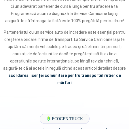
ci un adevărat partener de cursă lungă pentru afacerea ta.
Programează acum o diagnoză la Service Camioane Iași și
asigură-te că întreaga ta flotă este 100% pregătită pentru drum!
Parteneriatul cu un service auto de încredere este esențial pentru
creșterea oricărei firme de transport. La Service Camioane Iași te
ajutăm să menții vehiculele pe traseu și să elimini timpii morți
cauzați de defecțiuni. Iar dacă te pregătești să îți extinzi
operațiunile pe rute internaționale, pe lângă revizia tehnică,
asigură-te că ai actele în regulă citind acest articol detaliat despre
acordarea licenței comunitare pentru transportul rutier de
mărfuri
.
ECOGEN TRUCK