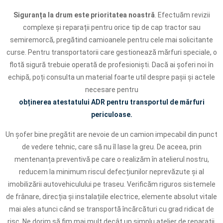
Siguranța la drum este prioritatea noastră
. Efectuăm revizii
complexe și reparații pentru orice tip de cap tractor sau
semiremorcă, pregătind camioanele pentru cele mai solicitante
curse. Pentru transportatorii care gestionează mărfuri speciale, o
flotă sigură trebuie operată de profesioniști. Dacă ai șoferi noi în
echipă, poți consulta un material foarte util despre pașii și actele
necesare pentru
obținerea atestatului ADR pentru transportul de mărfuri
periculoase.
Un șofer bine pregătit are nevoie de un camion impecabil din punct
de vedere tehnic, care să nu îl lase la greu. De aceea, prin
mentenanța preventivă pe care o realizăm în atelierul nostru,
reducem la minimum riscul defecțiunilor neprevăzute și al
imobilizării autovehiculului pe traseu. Verificăm riguros sistemele
de frânare, direcția și instalațiile electrice, elemente absolut vitale
mai ales atunci când se transportă încărcături cu grad ridicat de
risc. Ne dorim să fim mai mult decât un simplu atelier de reparații,