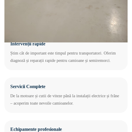
moderne. Ne concentrăm pe soluții eficiente pentru transportatori,
astfel încât să reducem timpul de staționare și să te readucem rapid
pe traseu.
Intervenții rapide
Știm cât de important este timpul pentru transportatori. Oferim
diagnoză și reparații rapide pentru camioane și semiremorci.
Servicii Complete
De la motoare și cutii de viteze până la instalații electrice și frâne
– acoperim toate nevoile camioanelor.
Echipamente profesionale