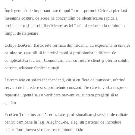
Înțelegem cât de important este timpul în transporturi. Orice zi pierdută
înseamnă costuri, de aceea ne concentrăm pe identificarea rapidă a
problemelor și pe soluții eficiente, astfel încât să reducem la minimum
timpul de staționare.
Echipa
EcoGen Truck
este formată din mecanici cu experiență în
service
camioane
, capabili să intervină rapid și profesionist indiferent de
complexitatea lucrării. Comunicăm clar cu fiecare client și oferim soluții
corecte, adaptate fiecărei situații.
Lucrăm atât cu șoferi independenți, cât și cu flote de transport, oferind
servicii de încredere și suport tehnic constant. Fie că este vorba despre o
reparație urgentă sau o verificare preventivă, suntem pregătiți să te
ajutăm.
EcoGen Truck înseamnă seriozitate, profesionalism și servicii de calitate
pentru camioane în Iași. Alegându-ne, alegi un partener de încredere
pentru întreținerea și repararea camionului tău.