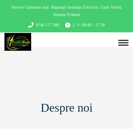
Service Camioane Iași: Reparații Instalații Electrice, Cutie Viteză,
Sisteme Frânare
0740 177 389
L-V: 09:00 - 17:30
Despre noi