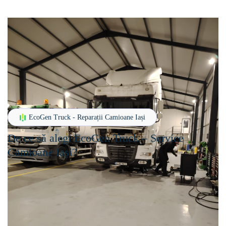
EcoGen Truck - Reparații Camioane Iași
De ce să alegi EcoGen Truck – Service
Camioane Iași?
Raport Calitate-Preț Excelent
La EcoGen Truck oferim servicii profesionale de reparații
camioane în Iași, bazate pe experiență, rapiditate și echipamente