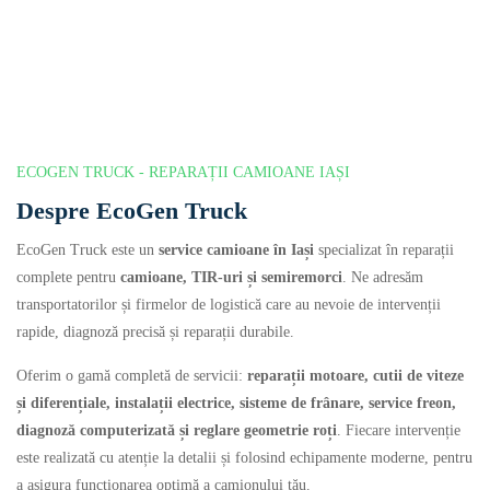
ECOGEN TRUCK - REPARAȚII CAMIOANE IAȘI
Despre EcoGen Truck
EcoGen Truck este un
service camioane în Iași
specializat în reparații
complete pentru
camioane, TIR-uri și semiremorci
. Ne adresăm
transportatorilor și firmelor de logistică care au nevoie de intervenții
rapide, diagnoză precisă și reparații durabile.
Oferim o gamă completă de servicii:
reparații motoare, cutii de viteze
și diferențiale, instalații electrice, sisteme de frânare, service freon,
diagnoză computerizată și reglare geometrie roți
. Fiecare intervenție
este realizată cu atenție la detalii și folosind echipamente moderne, pentru
a asigura funcționarea optimă a camionului tău.